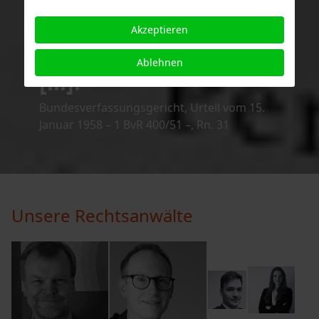
Grundlage jeder
Akzeptieren
Freiheit überhaupt
Ablehnen
[...]."
Bundesverfassungsgericht, Urteil vom 15.
Januar 1958 – 1 BvR 400/51 –, Rn. 31
Unsere Rechtsanwälte