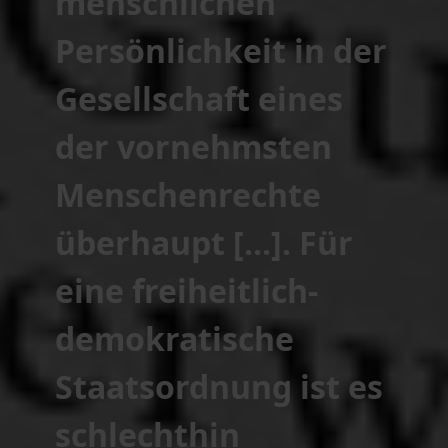
menschlichen
Persönlichkeit in der
Gesellschaft eines
der vornehmsten
Menschenrechte
überhaupt [...]. Für
eine freiheitlich-
demokratische
Staatsordnung ist es
schlechthin