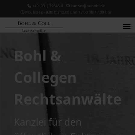
+49 (931) 79645-0
kanzlei@ra-bohl.de
Mo. bis Fr. - 9.00 bis 12.00 und 13.00 bis 17.00 Uhr
Bohl &
Collegen
Rechtsanwälte
Kanzlei für den