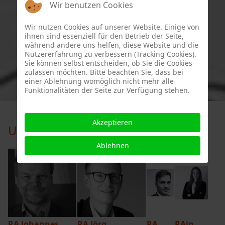
Wir benutzen Cookies
stellen."
Wir nutzen Cookies auf unserer Website. Einige von
ihnen sind essenziell für den Betrieb der Seite,
Bundesverfassungsgericht, Urteil vom 25.
während andere uns helfen, diese Website und die
Nutzererfahrung zu verbessern (Tracking Cookies).
Februar 1975 – 1 BvF 1/74 –, Rn. 153
Sie können selbst entscheiden, ob Sie die Cookies
zulassen möchten. Bitte beachten Sie, dass bei
einer Ablehnung womöglich nicht mehr alle
Funktionalitäten der Seite zur Verfügung stehen.
Akzeptieren
Unsere Rechtsanwälte
Ablehnen
RA Johannes
RA Jörg
RA
RAin