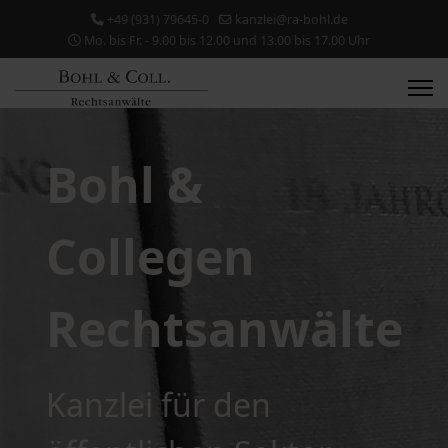
+49 (931) 79645-0
kanzlei@ra-bohl.de
Mo. bis Fr. - 9.00 bis 12.00 und 13.00 bis 17.00 Uhr
Bohl &
Collegen
Rechtsanwälte
Kanzlei für den