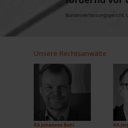
Bundesverfassungsgericht, Ur
Unsere Rechtsanwälte
RA Johannes Bohl
RA Jö