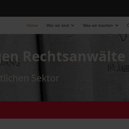
Home
Wer wir sind
Was wir machen
Ö
gen Rechtsanwälte
tlichen Sektor