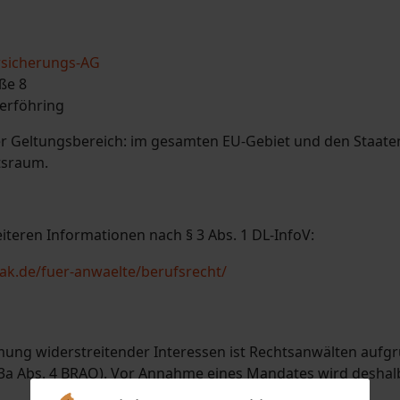
ersicherungs-AG
ße 8
erföhring
r Geltungsbereich: im gesamten EU-Gebiet und den Staa
tsraum.
teren Informationen nach § 3 Abs. 1 DL-InfoV:
ak.de/fuer-anwaelte/berufsrecht/
ng widerstreitender Interessen ist Rechtsanwälten aufgr
43a Abs. 4 BRAO). Vor Annahme eines Mandates wird deshalb