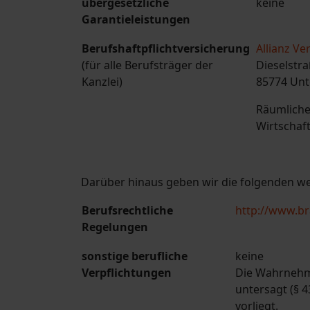
übergesetzliche
keine
Garantieleistungen
Berufshaftpflichtversicherung
Allianz V
(für alle Berufsträger der
Dieselstra
Kanzlei)
85774 Unt
Räumliche
Wirtschaf
Darüber hinaus geben wir die folgenden wei
Berufsrechtliche
http://www.br
Regelungen
sonstige berufliche
keine
Verpflichtungen
Die Wahrnehmu
untersagt (§ 
vorliegt.