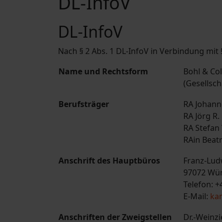
DL-InfoV
DL-InfoV
Nach § 2 Abs. 1 DL-InfoV in Verbindung mit 
Name und Rechtsform
Bohl & Co
(Gesellsch
Berufsträger
RA Johann
RA Jörg R
RA Stefan
RAin Beat
Anschrift des Hauptbüros
Franz-Lud
97072 Wü
Telefon: +
E-Mail:
kan
Anschriften der Zweigstellen
Dr.-Weinzi