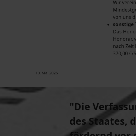
Wir verei
Mindestge
von uns d
sonstige 
Das Honora
Honorar, 
nach Zeit
370,00 €/
10. Mai 2026
"Die Verfassu
des Staates
, 
fördernd vor 