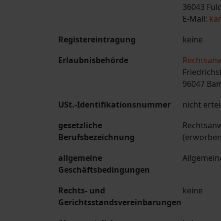
36043 Ful
E-Mail:
ka
Registereintragung
keine
Erlaubnisbehörde
Rechtsan
Friedrichs
96047 Ba
USt.-Identifikationsnummer
nicht ertei
gesetzliche
Rechtsanw
Berufsbezeichnung
(erworben
allgemeine
Allgemei
Geschäftsbedingungen
Rechts- und
keine
Gerichtsstandsvereinbarungen