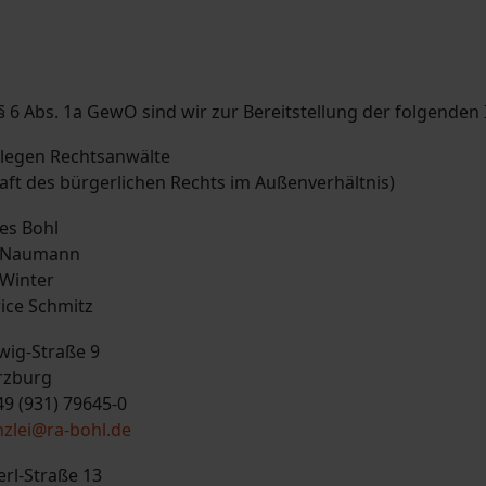
§ 6 Abs. 1a GewO sind wir zur Bereitstellung der folgenden 
llegen Rechtsanwälte
aft des bürgerlichen Rechts im Außenverhältnis)
es Bohl
. Naumann
 Winter
rice Schmitz
wig-Straße 9
rzburg
49 (931) 79645-0
zlei
@ra-bohl.de
erl-Straße 13