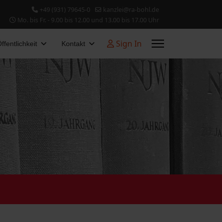
+49 (931) 79645-0
kanzlei@ra-bohl.de
Mo. bis Fr. - 9.00 bis 12.00 und 13.00 bis 17.00 Uhr
Sign In
ffentlichkeit
Kontakt