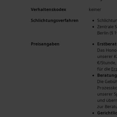
Verhaltenskodex
keiner
Schlichtungsverfahren
Schlichtu
Zentrale 
Berlin (§ 
Preisangaben
Erstbera
Das Honoar
unserer K
€/Stunde,
für die
Er
Beratungs
Die Gebüh
Prozessko
unserer S
und übern
zur Berat
Gerichtli