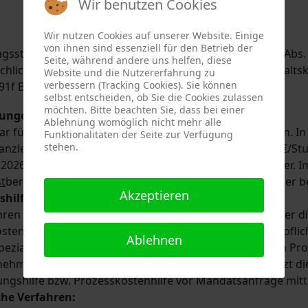
Wir benutzen Cookies
Wir nutzen Cookies auf unserer Website. Einige
von ihnen sind essenziell für den Betrieb der
ngsstelle bei der Rechtsanwaltskammer Bamberg (§ 73 Abs. 2 
Seite, während andere uns helfen, diese
Schlichtungsstelle (Ombudsman) der Bundesrechtsanwaltsk
Website und die Nutzererfahrung zu
verbessern (Tracking Cookies). Sie können
191f BRAO,
schlichtungsstelle@brak.de
)
selbst entscheiden, ob Sie die Cookies zulassen
möchten. Bitte beachten Sie, dass bei einer
tungen:
Ablehnung womöglich nicht mehr alle
 für die Erstberatung ist grundsätzlich zu vereinbaren. In Z
Funktionalitäten der Seite zur Verfügung
stehen.
anzlei ein nach Zeit bemessenes Honoar (2022: 300,00 €/Stu
 2026: 370,00 €/Stunde) zzgl. Auslagen und Umsatzsteuer. I
st
beratung auf 190,00 € zzgl. Auslagen und Umsatzsteuer b
Akzeptieren
hilfe / Prozesskostenhilfe:
ren richten sich nach den gesetzlichen Regelungen über di
stenhilfe. Zur Leistung von Beratungshilfe sind wir verpf
Ablehnen
pezialisierung. Zur Mandatsführung auf Grundlage von Proze
ehmen diese nur ausnahmsweise. Darüber hinaus setzt dies
ungshilfe bzw. Prozesskostenhilfe vor Mandatsanfrage mitt
che Verfahren: