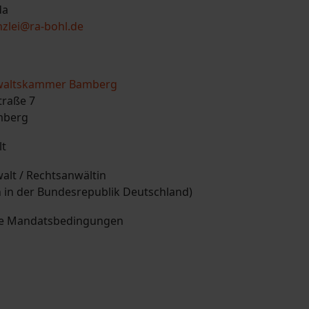
da
nzlei@ra-bohl.de
waltskammer Bamberg
traße 7
mberg
lt
alt / Rechtsanwältin
 in der Bundesrepublik Deutschland)
ne Mandatsbedingungen