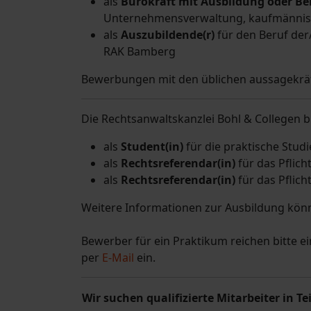
als
Bürokraft mit Ausbildung oder Be
Unternehmensverwaltung, kaufmännis
als
Auszubildende(r)
für den Beruf der
RAK Bamberg
Bewerbungen mit den üblichen aussagekräf
Die Rechtsanwaltskanzlei Bohl & Collegen bi
als
Student(in)
für die praktische Studi
als
Rechtsreferendar(in)
für das Pflich
als
Rechtsreferendar(in)
für das Pflich
Weitere Informationen zur Ausbildung kö
Bewerber für ein Praktikum reichen bitte 
per
E-Mail
ein.
Wir suchen qualifizierte Mitarbeiter in Tei