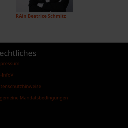
RAin Beatrice Schmitz
echtliches
mpressum
-InfoV
tenschutzhinweise
lgemeine Mandatsbedingungen