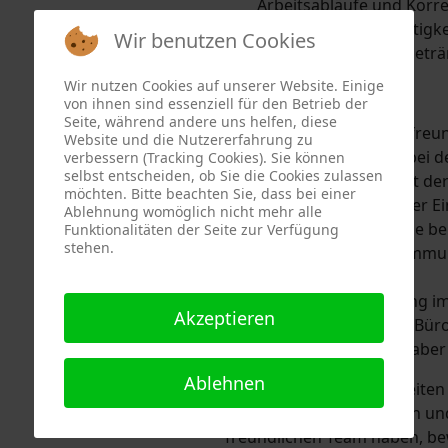
Arbeitsabläufe und Korr
Abwechslung: Die Tätigkei
Wir benutzen Cookies
Freie Kalt- und Heißgeträ
Wir nutzen Cookies auf unserer Website. Einige
Was wir erwarten
von ihnen sind essenziell für den Betrieb der
Seite, während andere uns helfen, diese
Zuverlässigkeit und freun
Website und die Nutzererfahrung zu
Gewissenhaftigkeit bei de
verbessern (Tracking Cookies). Sie können
selbst entscheiden, ob Sie die Cookies zulassen
Sicherer Umgang mit der 
möchten. Bitte beachten Sie, dass bei einer
üblicher Software. Der E
Ablehnung womöglich nicht mehr alle
Ihnen keine Probleme be
Funktionalitäten der Seite zur Verfügung
stehen.
Freude an einem kommuni
von Arbeitsabläufen.
Eine Berufsausbildung im
Akzeptieren
Bürokaufmann bzw. Büro
Beruf wäre ideal, ist abe
Ablehnen
Wenn Sie für Bürotätigkeiten
berufserfahrung besitzen und
freundlichen Team haben, bew