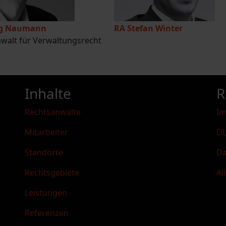
rg Naumann
RA Stefan Winter
walt für Verwaltungsrecht
Inhalte
R
Rechtsanwälte
I
Mitarbeiter
DL
Standorte
Da
Rechtsgebiete
Al
Leistungen
Referenzen