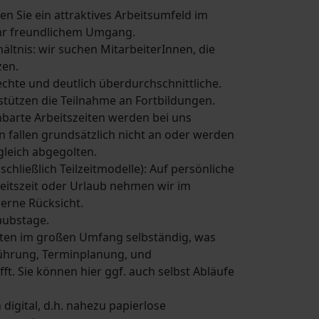
en Sie ein attraktives Arbeitsumfeld im
hr freundlichem Umgang.
ältnis: wir suchen MitarbeiterInnen, die
zen.
chte und deutlich überdurchschnittliche.
stützen die Teilnahme an Fortbildungen.
nbarte Arbeitszeiten werden bei uns
 fallen grundsätzlich nicht an oder werden
gleich abgegolten.
nschließlich Teilzeitmodelle): Auf persönliche
eitszeit oder Urlaub nehmen wir im
erne Rücksicht.
laubstage.
eiten im großen Umfang selbständig, was
ührung, Terminplanung, und
fft. Sie können hier ggf. auch selbst Abläufe
 digital, d.h. nahezu papierlose