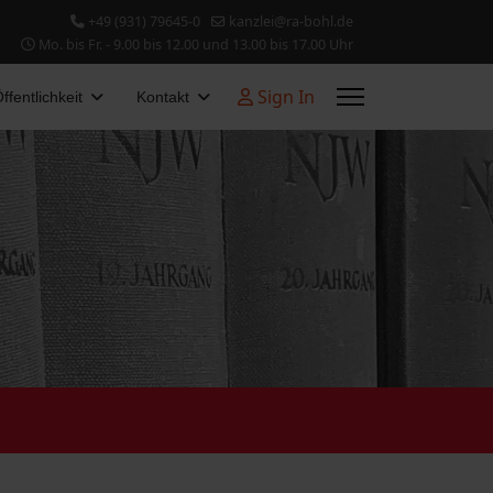
+49 (931) 79645-0
kanzlei@ra-bohl.de
Mo. bis Fr. - 9.00 bis 12.00 und 13.00 bis 17.00 Uhr
Sign In
ffentlichkeit
Kontakt