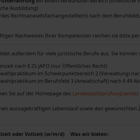
rufserfahrung
ein einem verwandten Bereich (öffentliche V
che Ausbildung)
/des Rechtsanwaltsfachangestellte(n) nach dem Berufsbi
tigen Nachweisen Ihrer Kompetenzen reichen sie bitte pe
ldet außerdem für viele juristische Berufe aus. Sie können
enzeit nach § 25 JAPO (nur Öffentliches Recht)
twahlpraktikum im Schwerpunktbereich 2 (Verwaltung) nach 
twahlpraktikum im Berufsfeld 3 (Anwaltschaft) nach § 49 Abs.
nnen Sie auf der Homepage des
Landesjustizprüfungsamtes
einen aussagekräftigen Lebenslauf sowie den gewünschten Z
lzeit oder Vollzeit (w/m/d)
Was wir bieten: