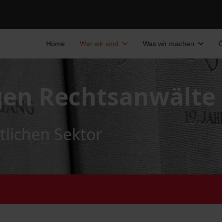
Home
Wer wir sind
Was wir machen
Ö
gen Rechtsanwälte
tlichen Sektor