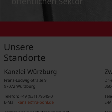
öffentlichen Sektor
Unsere
Standorte
Kanzlei Würzburg
Zw
Franz-Ludwig-Straße 9
Dr.-
97072 Würzburg
360
Telefon: +49 (931) 79645-0
Tel
E-Mail:
kanzlei@ra-bohl.de
E-M