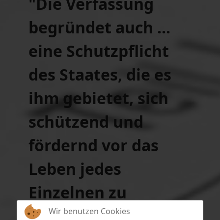
"Die Verfassung
begründet auch ...
eine
Schutzpflicht
des Staates
, die es
ihm gebietet, sich
schützend und
fördernd vor das
Leben jedes
Einzelnen zu
stellen."
Wir benutzen Cookies