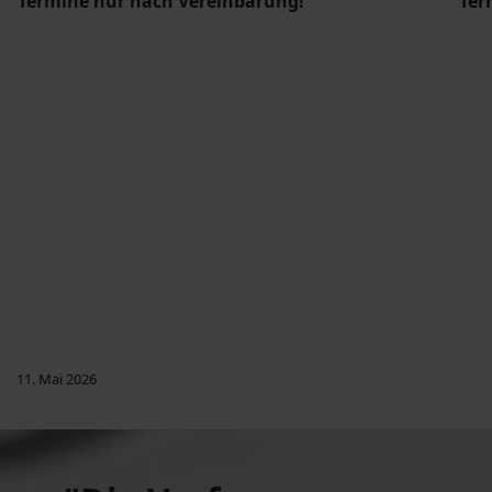
Termine nur nach Vereinbarung!
Ter
11. Mai 2026