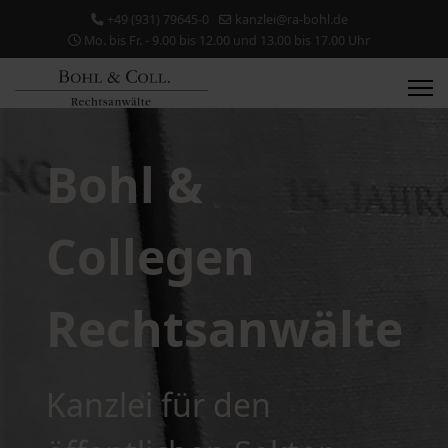
+49 (931) 79645-0
kanzlei@ra-bohl.de
Mo. bis Fr. - 9.00 bis 12.00 und 13.00 bis 17.00 Uhr
Bohl &
Collegen
Rechtsanwälte
Kanzlei für den