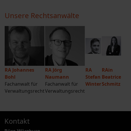
Unsere Rechtsanwälte
RA Johannes
RA Jörg
RA
RAin
Bohl
Naumann
Stefan
Beatrice
Fachanwalt für
Fachanwalt für
Winter
Schmitz
Verwaltungsrecht
Verwaltungsrecht
Kontakt