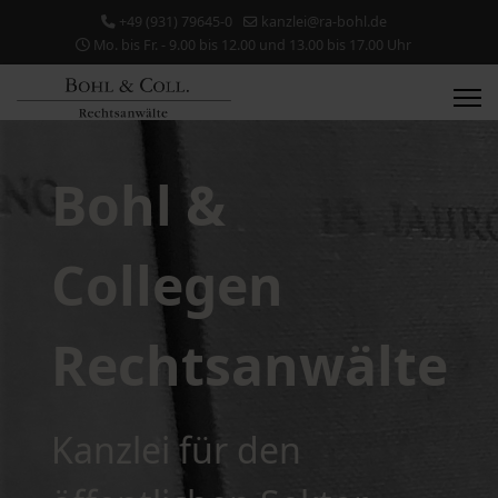
+49 (931) 79645-0
kanzlei@ra-bohl.de
Mo. bis Fr. - 9.00 bis 12.00 und 13.00 bis 17.00 Uhr
Bohl &
Collegen
Rechtsanwälte
Kanzlei für den