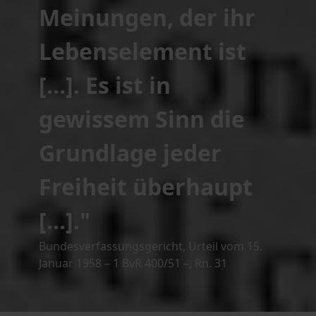
Meinungen, der ihr
Lebenselement ist
[...]. Es ist in
gewissem Sinn die
Grundlage jeder
Freiheit überhaupt
[...]."
Bundesverfassungsgericht, Urteil vom 15.
Januar 1958 – 1 BvR 400/51 –, Rn. 31