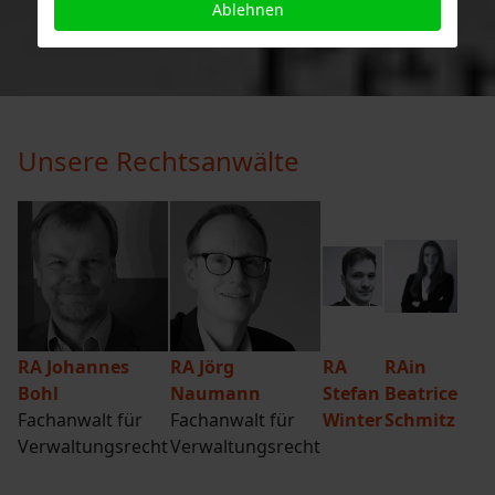
Ablehnen
Januar 1958 – 1 BvR 400/51 –, Rn. 31
Unsere Rechtsanwälte
RA Johannes
RA Jörg
RA
RAin
Bohl
Naumann
Stefan
Beatrice
Fachanwalt für
Fachanwalt für
Winter
Schmitz
Verwaltungsrecht
Verwaltungsrecht