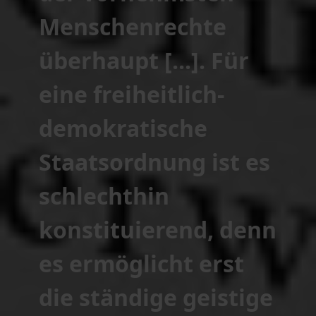
Menschenrechte
überhaupt [...]. Für
eine freiheitlich-
demokratische
Staatsordnung ist es
schlechthin
konstituierend, denn
es ermöglicht erst
die ständige geistige