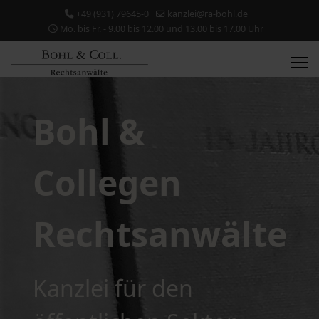
+49 (931) 79645-0
kanzlei@ra-bohl.de
Mo. bis Fr. - 9.00 bis 12.00 und 13.00 bis 17.00 Uhr
Bohl &
Collegen
Rechtsanwälte
Kanzlei für den