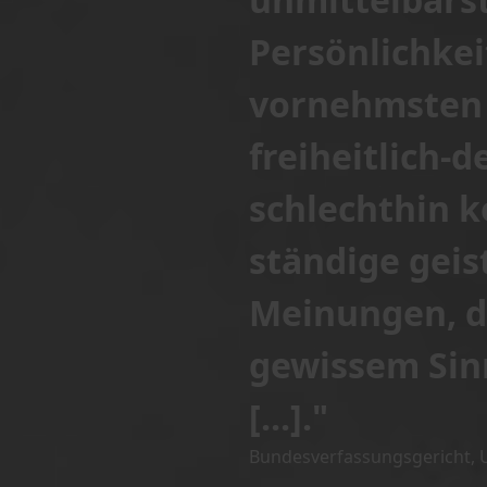
Persönlichkei
vornehmsten M
freiheitlich-
schlechthin k
ständige gei
Meinungen, der
gewissem Sinn
[...]."
Bundesverfassungsgericht, Ur