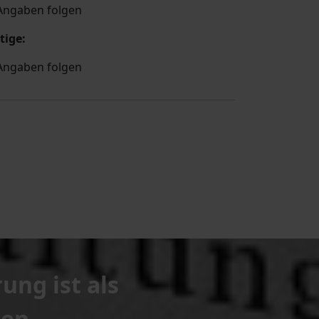
Angaben folgen
tige:
Angaben folgen
ung ist als
hen