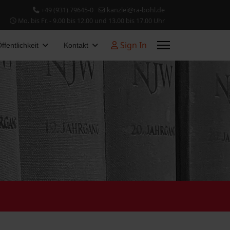
+49 (931) 79645-0
kanzlei@ra-bohl.de
Mo. bis Fr. - 9.00 bis 12.00 und 13.00 bis 17.00 Uhr
Sign In
ffentlichkeit
Kontakt