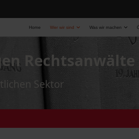
Home
Wer wir sind
Was wir machen
Ö
gen Rechtsanwälte
tlichen Sektor