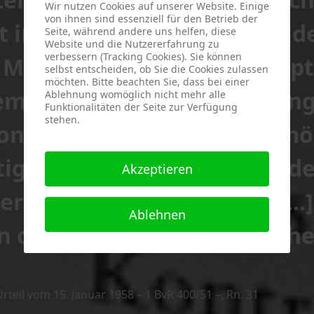
Wir nutzen Cookies auf unserer Website. Einige
von ihnen sind essenziell für den Betrieb der
t in der Gesellschaft eines d
Seite, während andere uns helfen, diese
Website und die Nutzererfahrung zu
verbessern (Tracking Cookies). Sie können
enschenrechte überhaupt [.
selbst entscheiden, ob Sie die Cookies zulassen
möchten. Bitte beachten Sie, dass bei einer
demokratische Staatsordnung 
Ablehnung womöglich nicht mehr alle
Funktionalitäten der Seite zur Verfügung
stehen.
onstituierend, denn es ermög
stige Auseinandersetzung, d
Akzeptieren
 ihr Lebenselement ist [...].
Ablehnen
 die Grundlage jeder Freih
teil vom 15. Januar 1958 – 1 BvR 400/51 –, Rn. 31