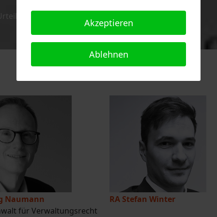
teil vom 15. Januar 1958 – 1 BvR 400/51 –, Rn. 31
Akzeptieren
Ablehnen
rg Naumann
RA Stefan Winter
walt für Verwaltungsrecht