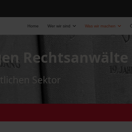
Home
Wer wir sind
Was wir machen
Ö
gen Rechtsanwälte
tlichen Sektor