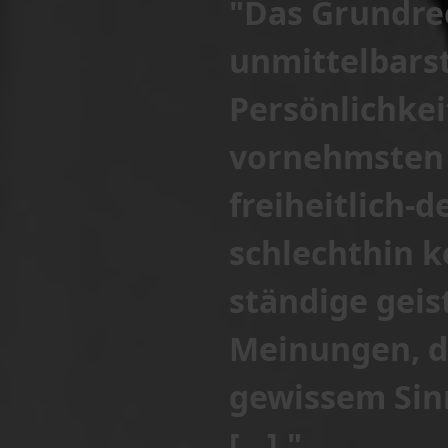
"Das Grundrec
unmittelbars
Persönlichkei
vornehmsten M
freiheitlich-
schlechthin k
ständige gei
Meinungen, der
gewissem Sinn
[...]."