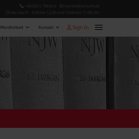
+49 (931) 79645-0
kanzlei@ra-bohl.de
Mo. bis Fr. - 9.00 bis 12.00 und 13.00 bis 17.00 Uhr
Sign In
ffentlichkeit
Kontakt