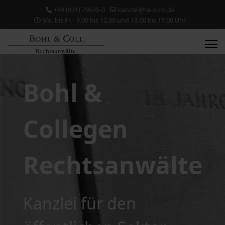
+49 (931) 79645-0
kanzlei@ra-bohl.de
Mo. bis Fr. - 9.00 bis 12.00 und 13.00 bis 17.00 Uhr
Bohl &
Collegen
Rechtsanwälte
Kanzlei für den