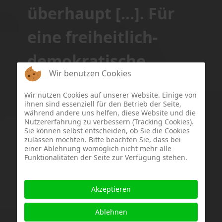
überhaupt [...]. Für
eine freiheitlich-
demokratische
Wir benutzen Cookies
Staatsordnung ist es
Wir nutzen Cookies auf unserer Website. Einige von
schlechthin
ihnen sind essenziell für den Betrieb der Seite,
während andere uns helfen, diese Website und die
Nutzererfahrung zu verbessern (Tracking Cookies).
konstituierend, denn
Sie können selbst entscheiden, ob Sie die Cookies
zulassen möchten. Bitte beachten Sie, dass bei
einer Ablehnung womöglich nicht mehr alle
es ermöglicht erst
Funktionalitäten der Seite zur Verfügung stehen.
die ständige geistige
Akzeptieren
Auseinandersetzung,
Ablehnen