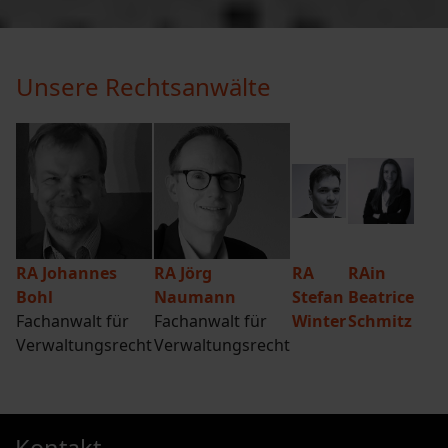
Unsere Rechtsanwälte
RA Johannes
RA Jörg
RA
RAin
Bohl
Naumann
Stefan
Beatrice
Fachanwalt für
Fachanwalt für
Winter
Schmitz
Verwaltungsrecht
Verwaltungsrecht