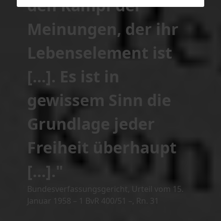
den Kampf der
Meinungen, der ihr
Lebenselement ist
[...]. Es ist in
gewissem Sinn die
Grundlage jeder
Freiheit überhaupt
[...]."
Bundesverfassungsgericht, Urteil vom 15.
Januar 1958 – 1 BvR 400/51 –, Rn. 31