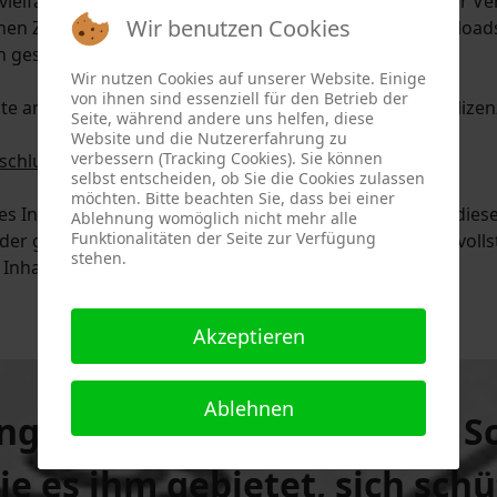
rvielfältigung, Bearbeitung, Verbreitung und jede Art der
Wir benutzen Cookies
chen Zustimmung des jeweiligen Rechtsinhabers. Downloads 
 gestattet.
Wir nutzen Cookies auf unserer Website. Einige
von ihnen sind essenziell für den Betrieb der
te anderer zu beachten bzw. auf selbst erstellte sowie lize
Seite, während andere uns helfen, diese
Website und die Nutzererfahrung zu
verbessern (Tracking Cookies). Sie können
schlusses
selbst entscheiden, ob Sie die Cookies zulassen
möchten. Bitte beachten Sie, dass bei einer
 des Internetangebotes zu betrachten, von dem aus auf diese
Ablehnung womöglich nicht mehr alle
Funktionalitäten der Seite zur Verfügung
er geltenden Rechtslage nicht, nicht mehr oder nicht volls
stehen.
Inhalt und ihrer Gültigkeit davon unberührt.
Akzeptieren
Ablehnen
ng begründet auch ... eine
S
die es ihm gebietet, sich sc