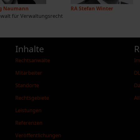
rg Naumann
RA Stefan Winter
walt für Verwaltungsrecht
Inhalte
R
Rechtsanwälte
I
Mitarbeiter
DL
Standorte
Da
Rechtsgebiete
Al
Leistungen
Referenzen
Veröffentlichungen