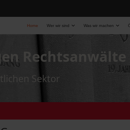
Home
Wer wir sind
Was wir machen
Ö
gen Rechtsanwälte
tlichen Sektor