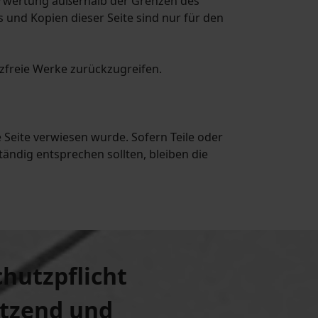
 Verwertung außerhalb der Grenzen des
und Kopien dieser Seite sind nur für den
nzfreie Werke zurückzugreifen.
 Seite verwiesen wurde. Sofern Teile oder
tändig entsprechen sollten, bleiben die
chutzpflicht
hützend und