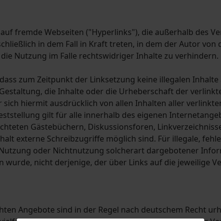
 auf fremde Webseiten ("Hyperlinks"), die außerhalb des V
ließlich in dem Fall in Kraft treten, in dem der Autor von
ie Nutzung im Falle rechtswidriger Inhalte zu verhindern.
 dass zum Zeitpunkt der Linksetzung keine illegalen Inhalt
Gestaltung, die Inhalte oder die Urheberschaft der verlink
er sich hiermit ausdrücklich von allen Inhalten aller verlinkt
ststellung gilt für alle innerhalb des eigenen Internetang
chteten Gästebüchern, Diskussionsforen, Linkverzeichnissen
t externe Schreibzugriffe möglich sind. Für illegale, fehl
 Nutzung oder Nichtnutzung solcherart dargebotener Inform
 wurde, nicht derjenige, der über Links auf die jeweilige Ve
ichten Angebote sind in der Regel nach deutschem Recht urh