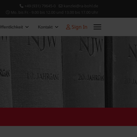
+49 (931) 79645-0
kanzlei@ra-bohl.de
Mo. bis Fr. - 9.00 bis 12.00 und 13.00 bis 17.00 Uhr
Sign In
ffentlichkeit
Kontakt