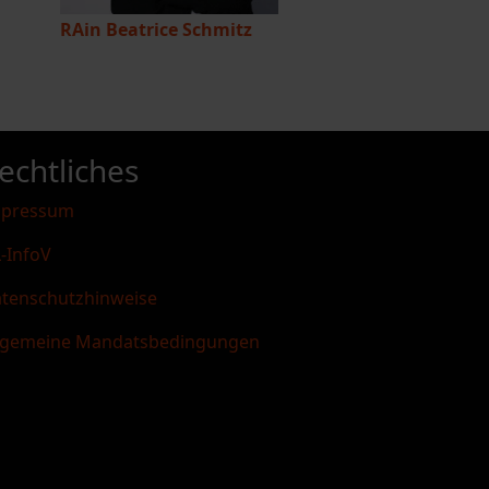
RAin Beatrice Schmitz
echtliches
mpressum
-InfoV
tenschutzhinweise
lgemeine Mandatsbedingungen