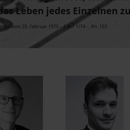
das Leben jedes Einzelnen zu
teil vom 25. Februar 1975 – 1 BvF 1/74 –, Rn. 153