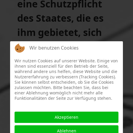
eine
Schutzpflicht
des Staates
, die es
ihm gebietet, sich
schützend und
Wir benutzen Cookies
fördernd vor das
Wir nutzen Cookies auf unserer Website. Einige von
ihnen sind essenziell für den Betrieb der Seite,
während andere uns helfen, diese Website und die
Leben jedes
Nutzererfahrung zu verbessern (Tracking Cookies).
Sie können selbst entscheiden, ob Sie die Cookies
Einzelnen zu
zulassen möchten. Bitte beachten Sie, dass bei
einer Ablehnung womöglich nicht mehr alle
Funktionalitäten der Seite zur Verfügung stehen.
stellen."
Bundesverfassungsgericht, Urteil vom 25.
Akzeptieren
Februar 1975 – 1 BvF 1/74 –, Rn. 153
Ablehnen