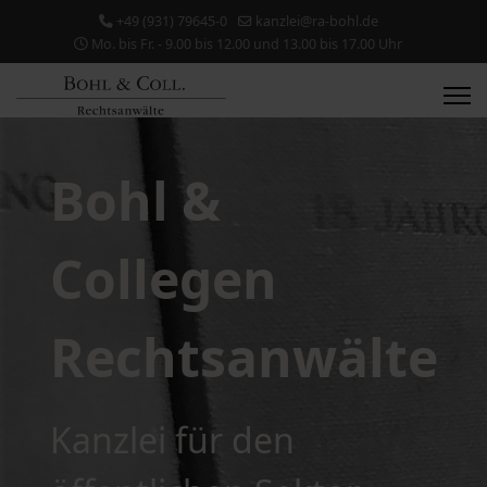
+49 (931) 79645-0
kanzlei@ra-bohl.de
Mo. bis Fr. - 9.00 bis 12.00 und 13.00 bis 17.00 Uhr
Bohl &
Collegen
Rechtsanwälte
Kanzlei für den