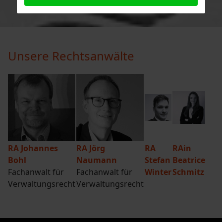
Unsere Rechtsanwälte
RA Johannes
RA Jörg
RA
RAin
Bohl
Naumann
Stefan
Beatrice
Fachanwalt für
Fachanwalt für
Winter
Schmitz
Verwaltungsrecht
Verwaltungsrecht