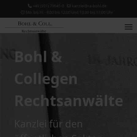
+49 (931) 79645-0
kanzlei@ra-bohl.de
Mo. bis Fr. - 9.00 bis 12.00 und 13.00 bis 17.00 Uhr
Bohl &
Collegen
Rechtsanwälte
Kanzlei für den