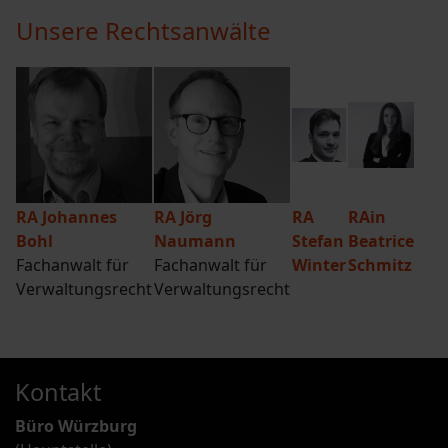
Unsere Rechtsanwälte
RA Johannes
RA Jörg
RA
RAin
Bohl
Naumann
Stefan
Beatrice
Fachanwalt für
Fachanwalt für
Winter
Schmitz
Verwaltungsrecht
Verwaltungsrecht
Kontakt
Büro Würzburg