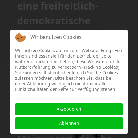
eine freiheitlich-
demokratische
Staatsordnung ist es
Wir benutzen Cookies
schlechthin
Wir nutzen Cookies auf unserer Website. Einige von
ihnen sind essenziell für den Betrieb der Seite,
konstituierend, denn
während andere uns helfen, diese Website und die
Nutzererfahrung zu verbessern (Tracking Cookies).
Sie können selbst entscheiden, ob Sie die Cookies
es ermöglicht erst
zulassen möchten. Bitte beachten Sie, dass bei
einer Ablehnung womöglich nicht mehr alle
Funktionalitäten der Seite zur Verfügung stehen.
die ständige geistige
Auseinandersetzung,
Akzeptieren
den Kampf der
Ablehnen